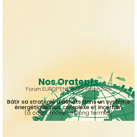
Nos Orateurs
Forum EUROP'ENERGIES éditon 2026
Bâtir sa stratégie d'achats dans un système
énergétique plus complexe et incertain
(à court, moyen et long termes)