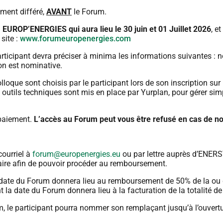
ement différé,
AVANT
le Forum.
EUROP’ENERGIES qui aura lieu le 30 juin et 01 Juillet 2026
, et
site :
www.forumeuropenergies.com
articipant devra préciser à minima les informations suivantes :
n
ion est nominative.
loque sont choisis par le participant lors de son inscription sur
 outils techniques sont mis en place
par Yurplan, pour gérer sim
 paiement.
L’accès au Forum peut vous être refusé en cas de no
courriel à
forum@europenergies.eu
ou par lettre auprès d’ENE
ire afin de pouvoir procéder
au remboursement.
a date du Forum donnera lieu au remboursement de 50% de
la ou
la date du Forum donnera lieu à la facturation de la
totalité d
m, le participant pourra nommer son remplaçant jusqu’à
l’ouvert