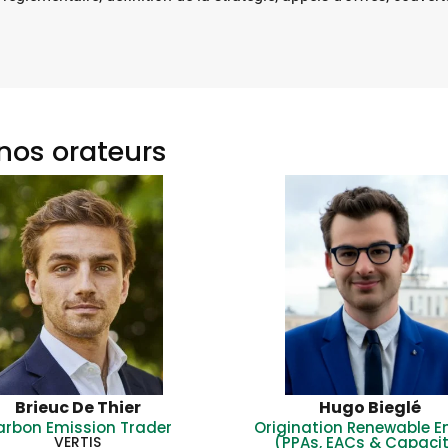
nos orateurs
Brieuc De Thier
Hugo Bieglé
arbon Emission Trader
Origination Renewable E
VERTIS
(PPAs, EACs & Capaci