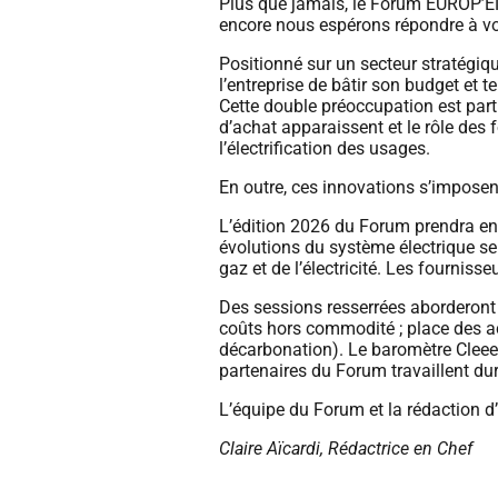
Plus que jamais, le Forum EUROP’EN
encore nous espérons répondre à vos
Positionné sur un secteur stratégiq
l’entreprise de bâtir son budget et t
Cette double préoccupation est part
d’achat apparaissent et le rôle des
l’électrification des usages.
En outre, ces innovations s’imposent
L’édition 2026 du Forum prendra en c
évolutions du système électrique ser
gaz et de l’électricité. Les fourniss
Des sessions resserrées aborderont 
coûts hors commodité ; place des ach
décarbonation). Le baromètre Cleee-
partenaires du Forum travaillent du
L’équipe du Forum et la rédaction d
Claire Aïcardi, Rédactrice en Chef