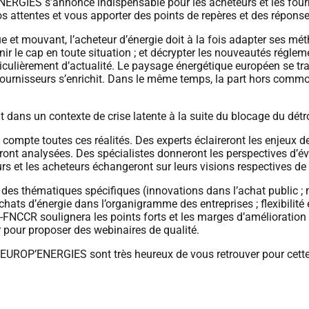
ERGIES s’annonce indispensable pour les acheteurs et les fourn
 attentes et vous apporter des points de repères et des réponse
ue et mouvant, l’acheteur d’énergie doit à la fois adapter ses mé
enir le cap en toute situation ; et décrypter les nouveautés régle
iculièrement d’actualité. Le paysage énergétique européen se t
 fournisseurs s’enrichit. Dans le même temps, la part hors commo
 dans un contexte de crise latente à la suite du blocage du détr
ompte toutes ces réalités. Des experts éclaireront les enjeux de 
ont analysées. Des spécialistes donneront les perspectives d’évolu
eurs et les acheteurs échangeront sur leurs visions respectives de
des thématiques spécifiques (innovations dans l’achat public ; m
ats d’énergie dans l’organigramme des entreprises ; flexibilité 
FNCCR soulignera les points forts et les marges d’amélioration d
r pour proposer des webinaires de qualité.
’EUROP’ENERGIES sont très heureux de vous retrouver pour cette 